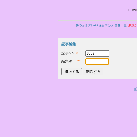
Luck
柊つかさスレAA保管庫(仮)
画像一覧
新規
記事編集
記事No.
※
編集キー
※