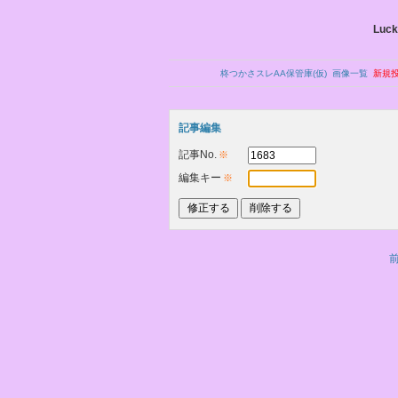
Luck
柊つかさスレAA保管庫(仮)
画像一覧
新規
記事編集
記事No.
※
編集キー
※