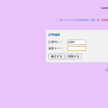
Luck
柊つかさスレAA保管庫(仮)
画像一覧
新規
記事編集
記事No.
※
編集キー
※