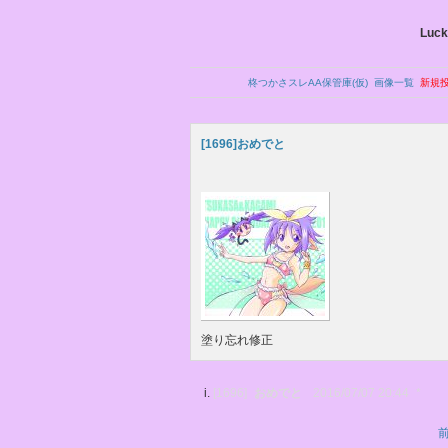
Luck
柊つかさスレAA保管庫(仮)
画像一覧
新規
[1696]
おめでと
塗り忘れ修正
[1696]
おめでと
2016/07/07 20:44
*