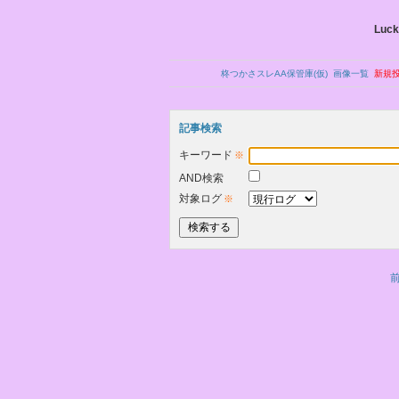
Luck
柊つかさスレAA保管庫(仮)
画像一覧
新規
記事検索
キーワード
※
AND検索
対象ログ
※