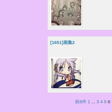
[1651]
画集2
前8件
1
...
3
4
5
6