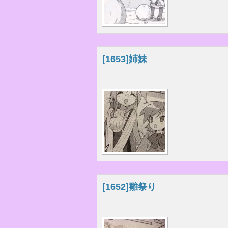
[1653]
姉妹
[1652]
雛祭り