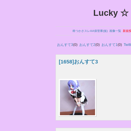
Lucky ☆ S
柊つかさスレAA保管庫(仮)
画像一覧
新規
おんすて3
(0)
おんすて2
(0)
おんすて1
(0)
Twitt
[1658]
おんすて3