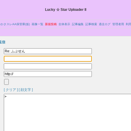
Lucky ☆ Star Uploader II
かさスレAA保管庫(仮)
画像一覧
新規投稿
全体表示
記事編集
記事検索
過去ログ
管理者用
利
へ返信
[ クリア ]
[ 顔文字 ]