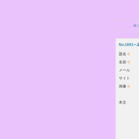
柊つ
No.1691
題名
※
名前
※
メール
サイト
画像
※
本文