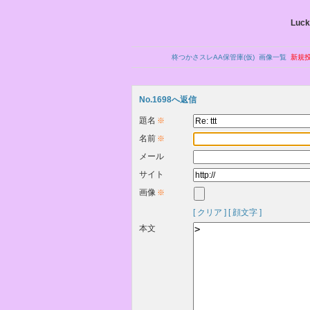
Luck
柊つかさスレAA保管庫(仮)
画像一覧
新規
No.1698へ返信
題名
※
名前
※
メール
サイト
画像
※
[ クリア ]
[ 顔文字 ]
本文