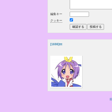
編集キー
クッキー
[1698]
ttt